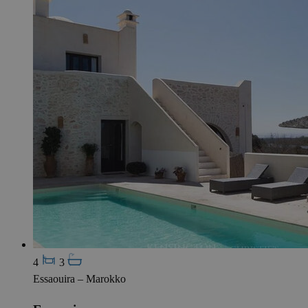
4
3
Essaouira – Marokko