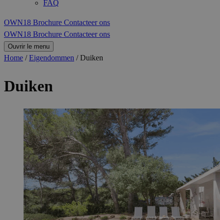
FAQ
OWN18 Brochure
Contacteer ons
OWN18 Brochure
Contacteer ons
Ouvrir le menu
Home
/
Eigendommen
/
Duiken
Duiken