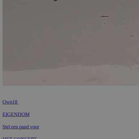
Own18
EIGENDOM
Stel een pand voor