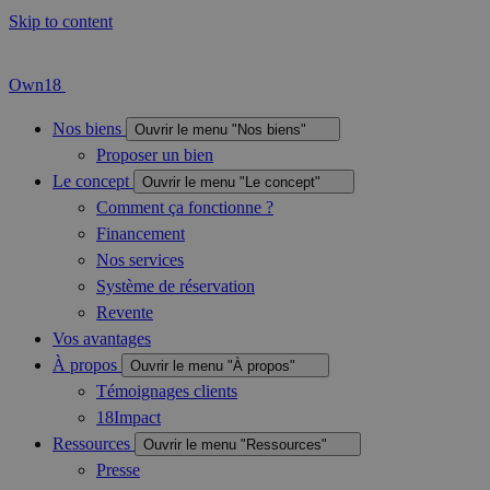
Skip to content
Own18
Nos biens
Ouvrir le menu "Nos biens"
Proposer un bien
Le concept
Ouvrir le menu "Le concept"
Comment ça fonctionne ?
Financement
Nos services
Système de réservation
Revente
Vos avantages
À propos
Ouvrir le menu "À propos"
Témoignages clients
18Impact
Ressources
Ouvrir le menu "Ressources"
Presse