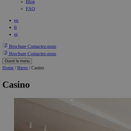
Blog
FAQ
en
fr
nl
Brochure
Contactez-nous
Brochure
Contactez-nous
Ouvrir le menu
Home
/
Biens
/
Casino
Casino