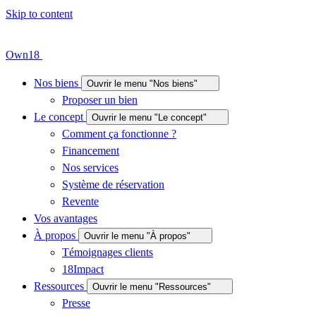
Skip to content
Own18
Nos biens
Ouvrir le menu "Nos biens"
Proposer un bien
Le concept
Ouvrir le menu "Le concept"
Comment ça fonctionne ?
Financement
Nos services
Système de réservation
Revente
Vos avantages
À propos
Ouvrir le menu "À propos"
Témoignages clients
18Impact
Ressources
Ouvrir le menu "Ressources"
Presse