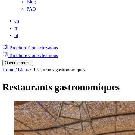
Blog
FAQ
en
fr
nl
Brochure
Contactez-nous
Brochure
Contactez-nous
Ouvrir le menu
Home
/
Biens
/
Restaurants gastronomiques
Restaurants gastronomiques