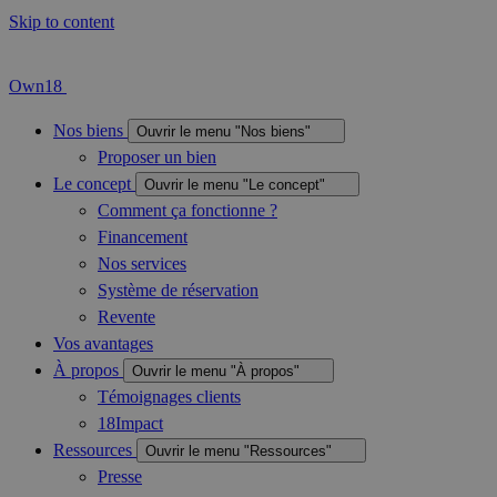
Skip to content
Own18
Nos biens
Ouvrir le menu "Nos biens"
Proposer un bien
Le concept
Ouvrir le menu "Le concept"
Comment ça fonctionne ?
Financement
Nos services
Système de réservation
Revente
Vos avantages
À propos
Ouvrir le menu "À propos"
Témoignages clients
18Impact
Ressources
Ouvrir le menu "Ressources"
Presse