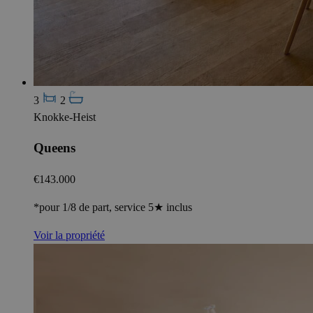
3
2
Knokke-Heist
Queens
€143.000
*pour 1/8 de part, service 5★ inclus
Voir la propriété