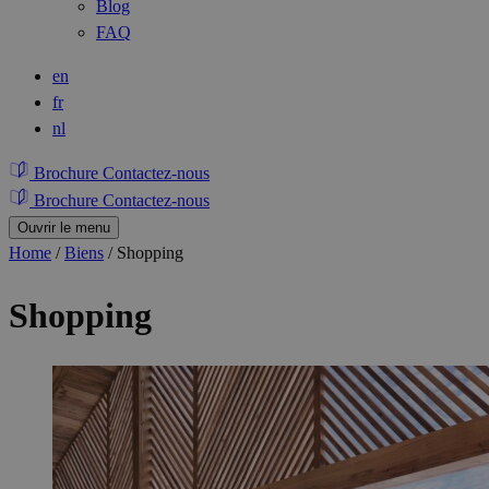
Blog
FAQ
en
fr
nl
Brochure
Contactez-nous
Brochure
Contactez-nous
Ouvrir le menu
Home
/
Biens
/
Shopping
Shopping