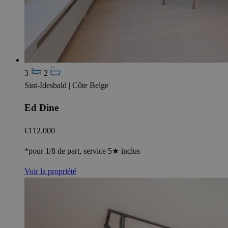
3
2
Sint-Idesbald | Côte Belge
Ed Dine
€112.000
*pour 1/8 de part, service 5★ inclus
Voir la propriété