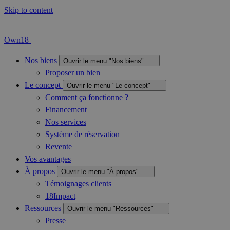
Skip to content
Own18
Nos biens
Ouvrir le menu "Nos biens"
Proposer un bien
Le concept
Ouvrir le menu "Le concept"
Comment ça fonctionne ?
Financement
Nos services
Système de réservation
Revente
Vos avantages
À propos
Ouvrir le menu "À propos"
Témoignages clients
18Impact
Ressources
Ouvrir le menu "Ressources"
Presse