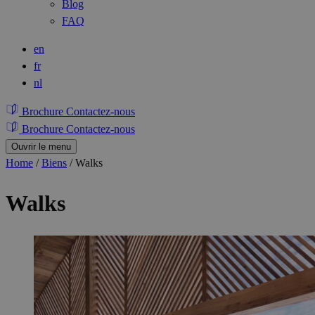
Blog
FAQ
en
fr
nl
Brochure
Contactez-nous
Brochure
Contactez-nous
Ouvrir le menu
Home
/
Biens
/
Walks
Walks