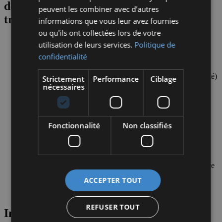
de votre maison pour garantir votre
peuvent les combiner avec d'autres
tranquillité :
informations que vous leur avez fournies
ou qu'ils ont collectées lors de votre
utilisation de leurs services.
Politique de
Gestion des travaux et rénovations avant votre arrivée si
confidentialité
nécessaire
Suivi administratif et juridique (assurances, taxes, copropriété)
Strictement
Performance
Ciblage
nécessaires
Service support en cas de problème dans le bien
Gestion du planning de réservation via notre plateforme
Fonctionnalité
Non classifiés
Entretien et nettoyage professionnels après chaque séjour
Comptabilité et gestion de la société immobilière
Stockage privé sécurisé de vos affaires personnelles sur place
ACCEPTER TOUT
Coordination entre copropriétaires pour une organisation
fluide
REFUSER TOUT
Intéressé(e) par cette propriété ?