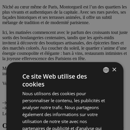
Niché au cœur même de Paris, Montorgueil est l’un des quartiers les
plus vivants et authentiques de la capitale. Avec ses rues pavées, ses
façades historiques et ses terrasses animées, il offre un subtil
mélange de tradition et de modernité parisienne.
Ici, les matinées commencent avec le parfum des croissants tout juste
sortis des boulangeries centenaires, tandis que les après-midis
invitent à découvrir des boutiques artisanales, des épiceries fines et
des marchés colorés. Au coucher du soleil, le quartier s’anime d’une
énergie cosmopolite et élégante : bars à vins, restaurants intimistes et
la joyeuse effervescence des Parisiens en fête.
×
Montorgueil incarne l’essence même de Paris : un esprit de village
intemporel au cœur d’une capitale mondiale.
Ce site Web utilise des
cookies
Veuillez accepter les cookies fonctionnels pour afficher la carte
FRENCH
Nous utilisons des cookies pour
ENGLISH
personnaliser le contenu, les publicités et
DUTCH
analyser notre trafic. Nous partageons
Les services inclus dans le fee mensuel (99 €/mois/part)
également des informations sur votre
utilisation de notre site avec nos
OWN18 prend en charge toute la gestion
partenaires de publicité et d'analyse qui