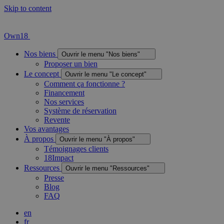
Skip to content
Own18
Nos biens
Ouvrir le menu "Nos biens"
Proposer un bien
Le concept
Ouvrir le menu "Le concept"
Comment ça fonctionne ?
Financement
Nos services
Système de réservation
Revente
Vos avantages
À propos
Ouvrir le menu "À propos"
Témoignages clients
18Impact
Ressources
Ouvrir le menu "Ressources"
Presse
Blog
FAQ
en
fr