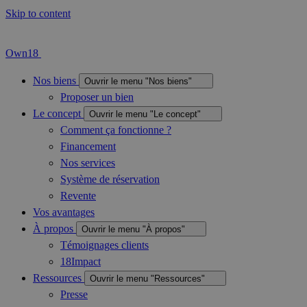
Skip to content
Own18
Nos biens
Ouvrir le menu "Nos biens"
Proposer un bien
Le concept
Ouvrir le menu "Le concept"
Comment ça fonctionne ?
Financement
Nos services
Système de réservation
Revente
Vos avantages
À propos
Ouvrir le menu "À propos"
Témoignages clients
18Impact
Ressources
Ouvrir le menu "Ressources"
Presse