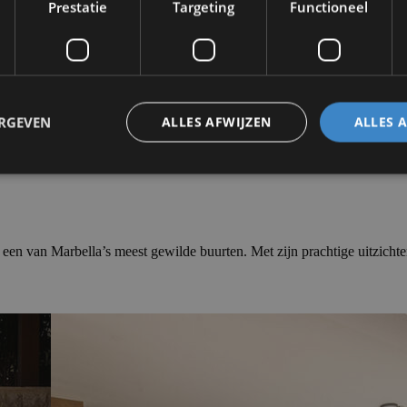
Prestatie
Targeting
Functioneel
jgelegen golfbaan Cabopino Golf Marbella waarderen.
 nabijgelegen winkelcentrum Parque Comercial La Cañada biedt een scal
ERGEVEN
ALLES AFWIJZEN
ALLES 
P-7, waardoor Marbella en andere delen van de Costa del Sol gemakkel
een van Marbella’s meest gewilde buurten. Met zijn prachtige uitzichte