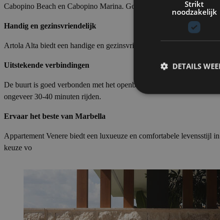
Strikt
Cabopino Beach en Cabopino Marina. Golfliefhebbers zullen de nabi
noodzakelijk
Handig en gezinsvriendelijk
Artola Alta biedt een handige en gezinsvriendelijke levensstijl. Het
Uitstekende verbindingen
DETAILS WE
De buurt is goed verbonden met het openbaar vervoer en de snelweg A
ongeveer 30-40 minuten rijden.
Ervaar het beste van Marbella
Appartement Venere biedt een luxueuze en comfortabele levensstijl in 
keuze vo