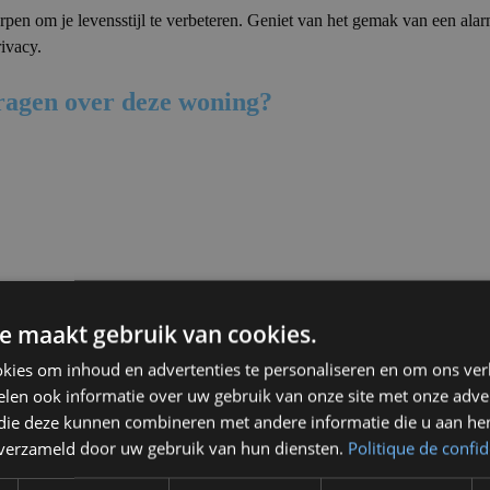
pen om je levensstijl te verbeteren. Geniet van het gemak van een alar
ivacy.
vragen over deze woning?
Zwembad
e maakt gebruik van cookies.
kies om inhoud en advertenties te personaliseren en om ons ver
len ook informatie over uw gebruik van onze site met onze adver
 die deze kunnen combineren met andere informatie die u aan hen
n verzameld door uw gebruik van hun diensten.
Politique de confid
ke schoonheid en de nabijheid van de belangrijkste attracties van Marbe