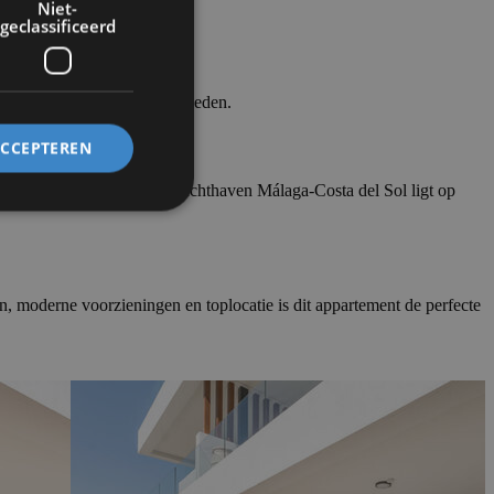
Niet-
geclassificeerd
a aan winkels en eetgelegenheden.
ACCEPTEREN
ijk te bereiken zijn. De luchthaven Málaga-Costa del Sol ligt op
n, moderne voorzieningen en toplocatie is dit appartement de perfecte