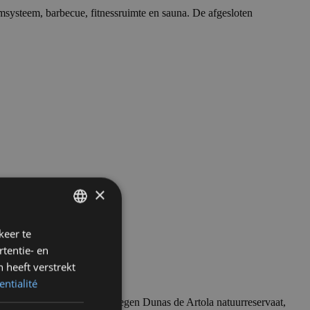
msysteem, barbecue, fitnessruimte en sauna. De afgesloten
×
keer te
FRENCH
tentie- en
ENGLISH
 heeft verstrekt
DUTCH
entialité
lla. Geniet van het nabijgelegen Dunas de Artola natuurreservaat,