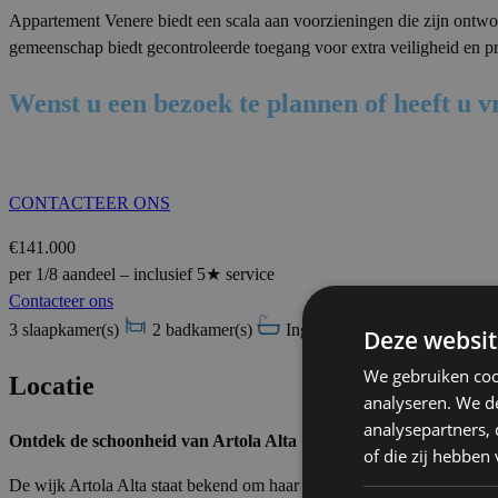
Appartement Venere biedt een scala aan voorzieningen die zijn ontwor
gemeenschap biedt gecontroleerde toegang voor extra veiligheid en pr
Wenst u een bezoek te plannen of heeft u 
CONTACTEER ONS
€141.000
per 1/8 aandeel – inclusief 5★ service
Contacteer ons
3 slaapkamer(s)
2 badkamer(s)
Ingerichte keuken
Tuin
Deze websit
We gebruiken coo
Locatie
analyseren. We de
analysepartners,
Ontdek de schoonheid van Artola Alta
of die zij hebbe
De wijk Artola Alta staat bekend om haar vredige omgeving, natuurlij